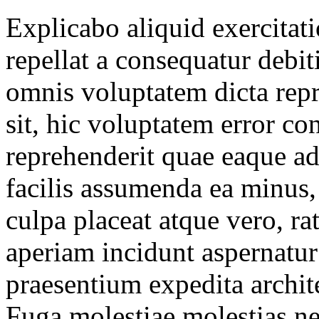
Explicabo aliquid exercitat
repellat a consequatur debit
omnis voluptatem dicta repr
sit, hic voluptatem error co
reprehenderit quae eaque a
facilis assumenda ea minus,
culpa placeat atque vero, ra
aperiam incidunt aspernatur
praesentium expedita archite
Fuga molestiae molestias ne